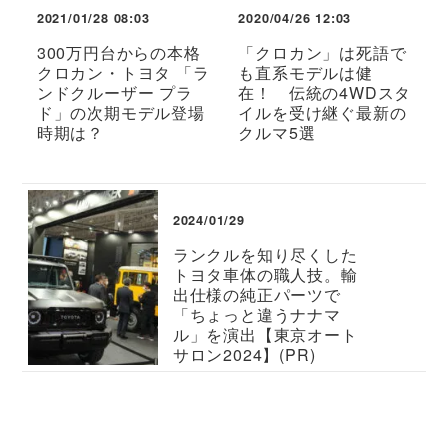
2021/01/28 08:03
2020/04/26 12:03
300万円台からの本格
「クロカン」は死語で
クロカン・トヨタ 「ラ
も直系モデルは健
ンドクルーザー プラ
在！ 伝統の4WDスタ
ド」の次期モデル登場
イルを受け継ぐ最新の
時期は？
クルマ5選
2024/01/29
ランクルを知り尽くした
トヨタ車体の職人技。輸
出仕様の純正パーツで
「ちょっと違うナナマ
ル」を演出【東京オート
サロン2024】(PR)