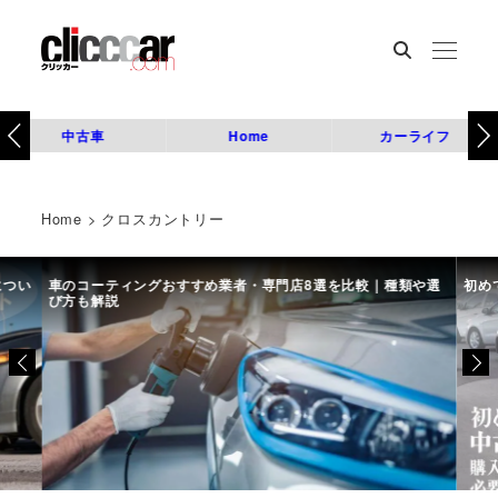
中古車
Home
カーライフ
Home
>
クロスカントリー
につい
車のコーティングおすすめ業者・専門店8選を比較｜種類や選
初め
び方も解説