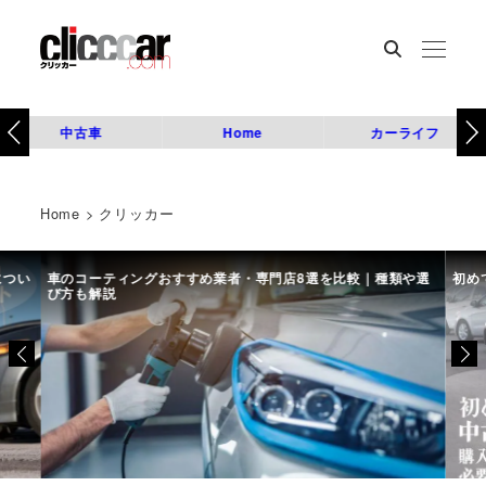
中古車
Home
カーライフ
Home
>
クリッカー
につい
車のコーティングおすすめ業者・専門店8選を比較｜種類や選
初め
び方も解説