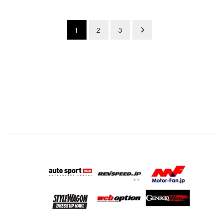
投
1
2
3
稿
の
ペ
ー
ジ
送
り