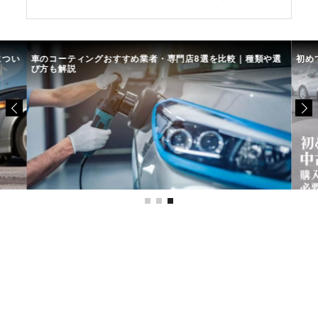
につい
車のコーティングおすすめ業者・専門店8選を比較｜種類や選
初め
び方も解説