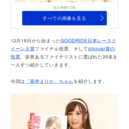
合計枚数12枚
すべての画像を見る
12月18日から始まった
GOODRIDE日本レースク
イーン大賞
ファイナル投票、そして
clicccar賞の
投票
。栄誉あるファイナリストに選ばれた20名を
一人ずつ紹介していきます。
今回は
「葵井えりか」ちゃん
を紹介します。