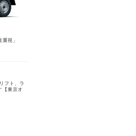
性重視」
ドリフト、ラ
す【東京オ