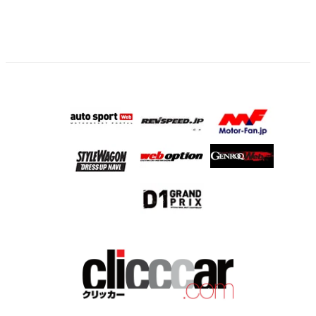
ジ
送
り