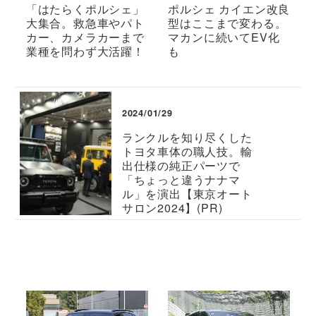
「はたらくポルシェ」
ポルシェ カイエン改良
大集合。救急車やパト
型はここまで変わる。
カー、カメラカーまで
マカンに続いてEV化
業種を問わず大活躍！
も
2024/01/29
ランクルを知り尽くした
トヨタ車体の職人技。輸
出仕様の純正パーツで
「ちょっと違うナナマ
ル」を演出【東京オート
サロン2024】(PR)