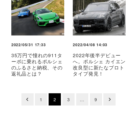
2022/05/31 17:33
2022/04/08 14:03
35万円で憧れの911タ
2022年後半デビュー
ーボに乗れるポルシェ
へ。ポルシェ カイエン
のふるさと納税、その
改良型に新たなプロト
返礼品とは？
タイプ発見！
投
1
2
3
…
9
稿
の
ペ
ー