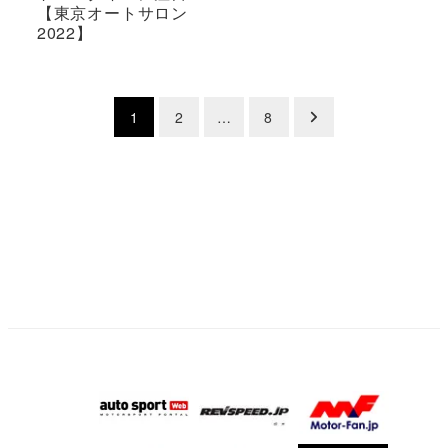
【東京オートサロン
2022】
投
1
2
…
8
稿
の
ペ
ー
ジ
送
り