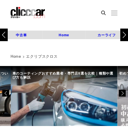
中古車
Home
カーライフ
Home
>
エクリプスクロス
につい
車のコーティングおすすめ業者・専門店8選を比較｜種類や選
初め
び方も解説