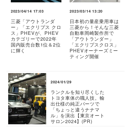
2023/04/14 17:03
2023/03/14 13:20
三菱「アウトランダ
日本初の量産乗用車は
ー」「エクリプス クロ
三菱から！そんな三菱
ス」PHEVが、PHEV
自動車岡崎製作所で
カテゴリーで2022年
「アウトランダー」
国内販売台数1位＆2位
「エクリプスクロス」
に輝く
PHEVオーナーズミー
ティング開催
2024/01/29
ランクルを知り尽くした
トヨタ車体の職人技。輸
出仕様の純正パーツで
「ちょっと違うナナマ
ル」を演出【東京オート
サロン2024】(PR)