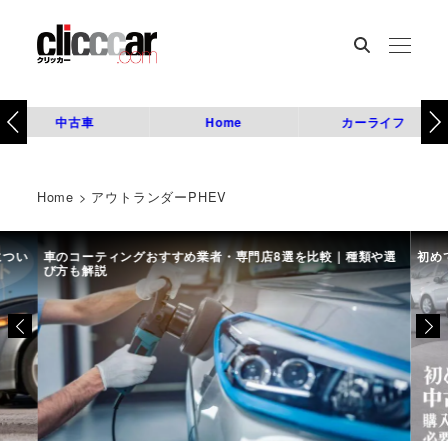
中古車
Home
カーライフ
Home
>
アウトランダーPHEV
につい
車のコーティングおすすめ業者・専門店8選を比較｜種類や選
初め
び方も解説