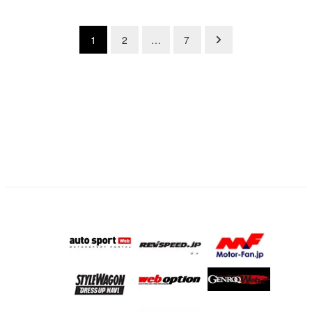
投
1
2
…
7
稿
の
ペ
ー
ジ
送
り