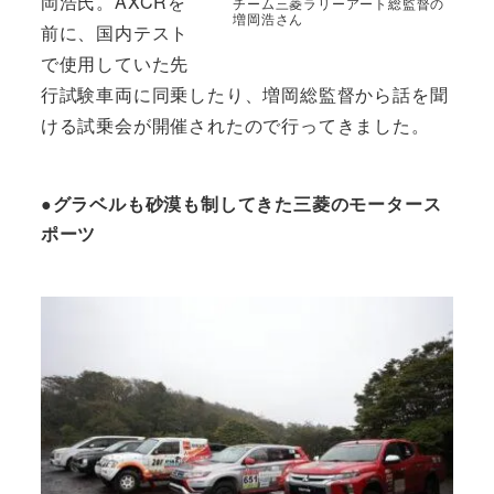
岡浩氏。AXCRを
チーム三菱ラリーアート総監督の
増岡浩さん
前に、国内テスト
で使用していた先
行試験車両に同乗したり、増岡総監督から話を聞
ける試乗会が開催されたので行ってきました。
●グラベルも砂漠も制してきた三菱のモータース
ポーツ