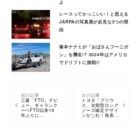
よ
レースってかっこいい！と思える
JARPAの写真展が必見な3つの理
由
塚本ナナミが「おばさんフーニガ
ン」を襲名!? 2024年はアメリカ
でドリフトに挑戦!!
前の記事
次の記事
三菱「FTO」デビ
トヨタ「プリウ
ュー。ギャランク
ス」次期型ロング
ーペFTO以来19
ノーズ確定デザイ
年ぶりに…
ンがこれ！発表…