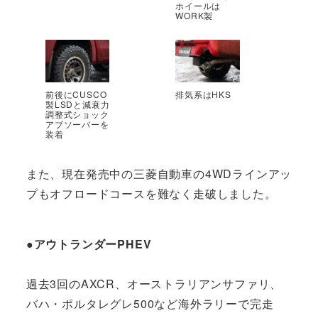
ホイールは
WORK製
前後にCUSCO
排気系はHKS
製LSDと減衰力
調整式ショック
アブソーバーを
装着
また、現在発売中の三菱自動車の4WDラインアッ
プもオフロードコースを難なく走破しました。
●アウトランダーPHEV
過去3回のAXCR、オーストラリアンサファリ、
バハ・ポルタレグレ500など海外ラリーで完走