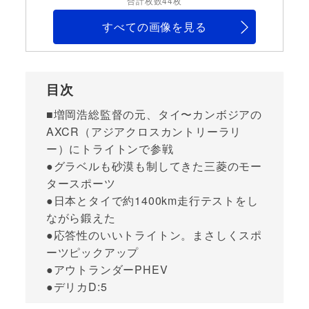
合計枚数44枚
すべての画像を見る
目次
■増岡浩総監督の元、タイ〜カンボジアの
AXCR（アジアクロスカントリーラリ
ー）にトライトンで参戦
●グラベルも砂漠も制してきた三菱のモー
タースポーツ
●日本とタイで約1400km走行テストをし
ながら鍛えた
●応答性のいいトライトン。まさしくスポ
ーツピックアップ
●アウトランダーPHEV
●デリカD:5