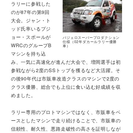
ラリーに参戦した
のが87年の第9回
大会。ジャン・ト
ッド氏率いるプジ
ョー・スポールが
パジェロスーパープロダクション
仕様（02年ダカールラリー優勝
WRCのグループB
車）
マシンを持ち込
み、一気に高速化が進んだ大会で、増岡選手は初
参戦ながら2度のSSトップを獲るなど大活躍。そ
の後90年代は市販車改造クラスのマシンで2度の
クラス優勝、総合でも上位に食い込む好成績を収
めました。
ラリー専用のプロトマシンではなく、市販車をベ
ースとしたマシンで走り続けることで、市販車の
信頼性、耐久性、悪路走破性の高さを証明しなが