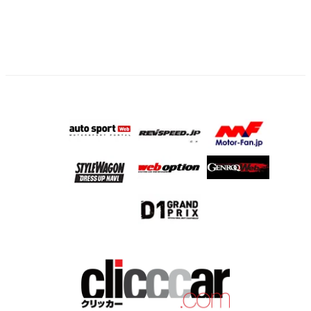
ー
ジ
送
り