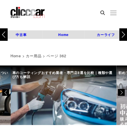
中古車
Home
カーライフ
Home
>
カー用品
>
ページ 362
につい
車のコーティングおすすめ業者・専門店8選を比較｜種類や選
初め
び方も解説