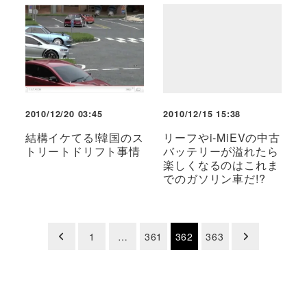
2010/12/20 03:45
2010/12/15 15:38
結構イケてる!韓国のス
リーフやi-MiEVの中古
トリートドリフト事情
バッテリーが溢れたら
楽しくなるのはこれま
でのガソリン車だ!?
投
1
…
361
362
363
稿
の
ペ