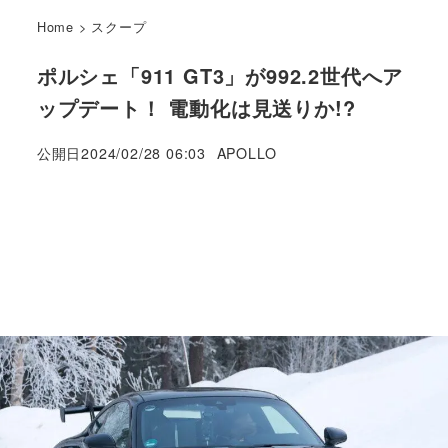
Home
>
スクープ
ポルシェ「911 GT3」が992.2世代へア
ップデート！ 電動化は見送りか!?
著
公開日
2024/02/28 06:03
APOLLO
者