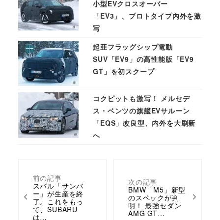
小型EVクロスオーバー
「EV3」、プロトタイプ内外を激
写
起亜フラッグシップ電動
SUV「EV9」の高性能版「EV9
GT」を初スクープ
コクピットも激写！ メルセデ
ス・ベンツの旗艦EVサルーン
「EQS」改良型、内外を大刷新
へ
前の記事
次の記事
スバル「サンバ
BMW「M5」新型
ー」が生産を終
のスペックが判
了。これをもっ
明！ 最強セダン
て、SUBARU
AMG GT…
は…