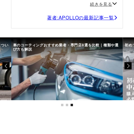
続きを見る
著者:APOLLOの最新記事一覧
につい
車のコーティングおすすめ業者・専門店8選を比較｜種類や選
初め
び方も解説