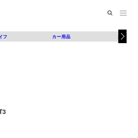
イフ
カー用品
カスタム
T3