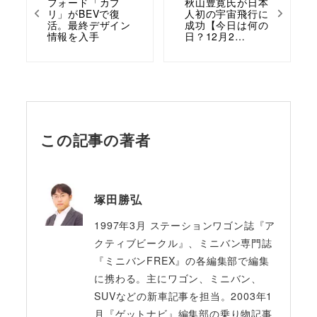
フォード「カプ
秋山豊寛氏が日本
リ」がBEVで復
人初の宇宙飛行に
活。最終デザイン
成功【今日は何の
情報を入手
日？12月2…
この記事の著者
塚田勝弘
1997年3月 ステーションワゴン誌『ア
クティブビークル』、ミニバン専門誌
『ミニバンFREX』の各編集部で編集
に携わる。主にワゴン、ミニバン、
SUVなどの新車記事を担当。2003年1
月『ゲットナビ』編集部の乗り物記事