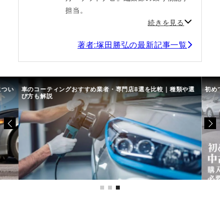
担当。
続きを見る
著者:塚田勝弘の最新記事一覧
につい
車のコーティングおすすめ業者・専門店8選を比較｜種類や選
初め
び方も解説