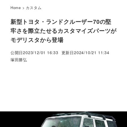
Home
>
カスタム
新型トヨタ・ランドクルーザー70の堅
牢さを際立たせるカスタマイズパーツが
モデリスタから登場
公開日
2023/12/01 16:33
更新日
2024/10/21 11:34
著
塚田勝弘
者