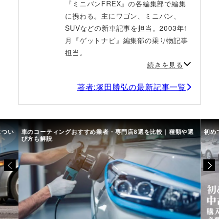
『ミニバンFREX』の各編集部で編集
に携わる。主にワゴン、ミニバン、
SUVなどの新車記事を担当。2003年1
月『ゲットナビ』編集部の乗り物記事
担当。
続きを見る
著者:塚田勝弘の最新記事一覧
につい
車のコーティングおすすめ業者・専門店8選を比較｜種類や選
初め
び方も解説