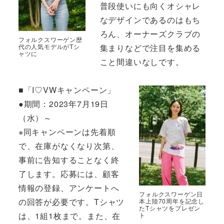
普段使いにも向くオシャレ
なデザインであるのはもち
ろん、オーナーズクラブの
フォルクスワーゲン歴
集まりなどで注目を集める
代の人気モデルがTシ
ャツに
こと間違いなしです。
■「I♡VWキャンペーン」
●期間：2023年7月19日
（水）～
※同キャンペーンは先着順
で、在庫がなくなり次第、
事前に告知することなく終
了します。応募には、顧客
情報の登録、アンケートへ
フォルクスワーゲン日
の回答が必要です。Tシャツ
本上陸70周年を記念し
たTシャツをプレゼン
は、1組1枚まで。また、在
ト