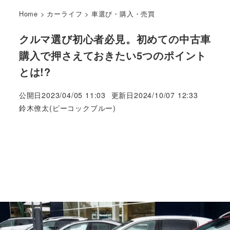
Home
>
カーライフ
>
車選び・購入・売買
クルマ選び初心者必見。初めての中古車
購入で押さえておきたい5つのポイント
とは!?
公開日
2023/04/05 11:03
更新日
2024/10/07 12:33
著
鈴木僚太(ピーコックブルー)
者