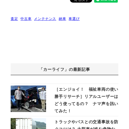
査定
中古車
メンテナンス
納車
車選び
「カーライフ」の最新記事
［エンジョイ！ 福祉車両の使い
勝手リサーチ］リアルユーザーは
どう使ってるの？ ナマ声を訊い
てみた！
トラックやバスとの交通事故を防
ぐコツは？ 大型車が絡む危険な