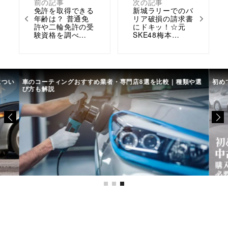
前の記事
次の記事
免許を取得できる
新城ラリーでのバ
年齢は？ 普通免
リア破損の請求書
許や二輪免許の受
にドキッ！☆元
験資格を調べ…
SKE48梅本…
につい
車のコーティングおすすめ業者・専門店8選を比較｜種類や選
初め
び方も解説