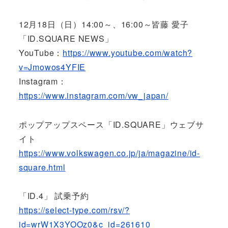
12月18日（日）14:00～、16:00～皆藤 愛子
「ID.SQUARE NEWS」
YouTube：
https://www.youtube.com/watch?
v=Jmowos4YFIE
Instagram：
https://www.instagram.com/vw_japan/
ポップアップスペース「ID.SQUARE」ウェブサ
イト
https://www.volkswagen.co.jp/ja/magazine/id-
square.html
「ID.4」 試乗予約
https://select-type.com/rsv/?
id=wrW1X3YOOz0&c_id=261610