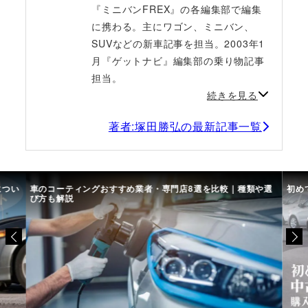
『ミニバンFREX』の各編集部で編集
に携わる。主にワゴン、ミニバン、
SUVなどの新車記事を担当。2003年1
月『ゲットナビ』編集部の乗り物記事
担当。
続きを見る
著者:塚田勝弘の最新記事一覧
につい
車のコーティングおすすめ業者・専門店8選を比較｜種類や選
初め
び方も解説