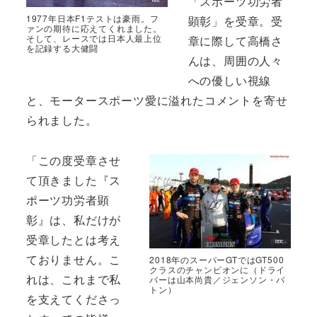
「スポーツ功労者
1977年日本F1テストは豪雨。フ
顕彰」を受章。受
ァンの期待に応えてくれました。
そして、レースでは日本人最上位
章に際して高橋さ
を記録する大健闘
んは、周囲の人々
への優しい視線
と、モータースポーツ愛に溢れたコメントを寄せ
られました。
「この度受章させ
て頂きました『ス
ポーツ功労者顕
彰』は、私だけが
受章したとは考え
ておりません。こ
2018年のスーパーGTではGT500
クラスのチャンピオンに（ドライ
れは、これまで私
バーは山本尚貴／ジェンソン・バ
トン）
を支えてくださっ