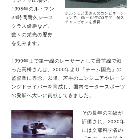
1995年のル・マン
ポルシェと国さんのコンビネーシ
24時間耐久レース
ョンで、85～87年の3年間、耐久
チャンピオンを獲得
クラス優勝など、
数々の栄光の歴史
を刻みます。
1999年まで第一線のレーサーとして最前線で戦
った高橋さんは、2000年より「チーム国光」の
監督業に専念。以降、若手のエンジニアやレーシ
ングドライバーを育成し、国内モータースポーツ
の発展へ大いに貢献してきました。
その長年の功績が
評価され、2020年
には文部科学省の