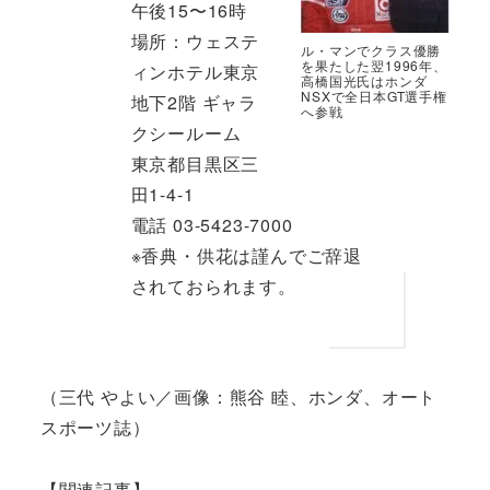
午後15〜16時
場所：ウェステ
ル・マンでクラス優勝
を果たした翌1996年、
ィンホテル東京
高橋国光氏はホンダ
NSXで全日本GT選手権
地下2階 ギャラ
へ参戦
クシールーム
東京都目黒区三
田1-4-1
電話 03-5423-7000
※香典・供花は謹んでご辞退
されておられます。
（三代 やよい／画像：熊谷 睦、ホンダ、オート
スポーツ誌）
【関連記事】