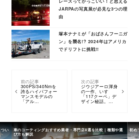
レースってかっこいい！と思える
JARPAの写真展が必見な3つの理
由
塚本ナナミが「おばさんフーニガ
ン」を襲名!? 2024年はアメリカ
でドリフトに挑戦!!
前の記事
次の記事
300PS/340Nmを
ジウジアーロ渾身
誇るハイパフォー
の一作、いすゞ
マンスモデルの
「117クーペ」デ
「アル…
ザイン秘話。…
につい
車のコーティングおすすめ業者・専門店8選を比較｜種類や選
初め
び方も解説