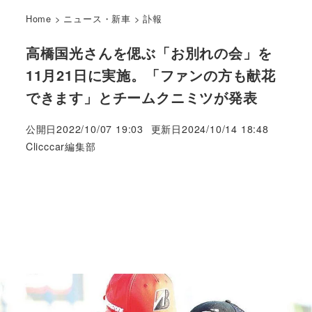
Home
>
ニュース・新車
>
訃報
高橋国光さんを偲ぶ「お別れの会」を
11月21日に実施。「ファンの方も献花
できます」とチームクニミツが発表
公開日
2022/10/07 19:03
更新日
2024/10/14 18:48
著
Clicccar編集部
者