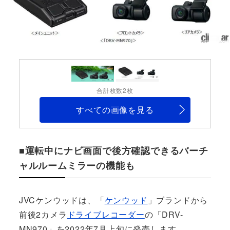
合計枚数2枚
すべての画像を見る
■運転中にナビ画面で後方確認できるバーチ
ャルルームミラーの機能も
JVCケンウッドは、「
ケンウッド
」ブランドから
前後2カメラ
ドライブレコーダー
の「DRV-
MN970」を2022年7月上旬に発売します。