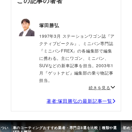
この記事の著者
塚田勝弘
1997年3月 ステーションワゴン誌『ア
クティブビークル』、ミニバン専門誌
『ミニバンFREX』の各編集部で編集
に携わる。主にワゴン、ミニバン、
SUVなどの新車記事を担当。2003年1
月『ゲットナビ』編集部の乗り物記事
担当。
続きを見る
著者:塚田勝弘の最新記事一覧
につい
車のコーティングおすすめ業者・専門店8選を比較｜種類や選
初め
び方も解説