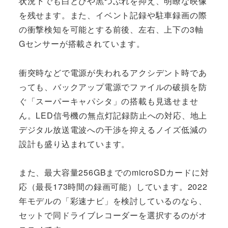
状況下でも白とびや黒つぶれを抑え、明瞭な映像
を残せます。また、イベント記録や駐車録画の際
の衝撃検知を可能とする前後、左右、上下の3軸
Gセンサーが搭載されています。
衝突時などで電源が失われるアクシデント時であ
っても、バックアップ電源でファイルの破損を防
ぐ「スーパーキャパシタ」の搭載も見逃せませ
ん。LED信号機の無点灯記録防止への対応、地上
デジタル放送電波への干渉を抑えるノイズ低減の
設計も盛り込まれています。
また、最大容量256GBまでのmicroSDカードに対
応（最長173時間の録画可能）しています。2022
年モデルの「彩速ナビ」を検討しているのなら、
セットで同ドライブレコーダーを選択するのがオ