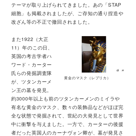
テーマが取り上げられてきました。あの「STAP
細胞」も掲載されましたが、ご存知の通り捏造や
改ざん等の不正で撤回されました。
また1922（大正
11）年のこの日、
英国の考古学者ハ
ワード・カーター
氏らの発掘調査隊
黄金のマスク（レプリカ）
が、ツタンカーメ
ン王の墓を発見。
約3000年以上も前のツタンカーメンのミイラや
有名な黄金のマスク、数々の装飾品などがほぼ完
全な状態で発掘されて、世紀の大発見として世界
中に衝撃を与えました。一方で、カーターの後援
者だった英国人のカーナヴォン卿が、墓が発見さ