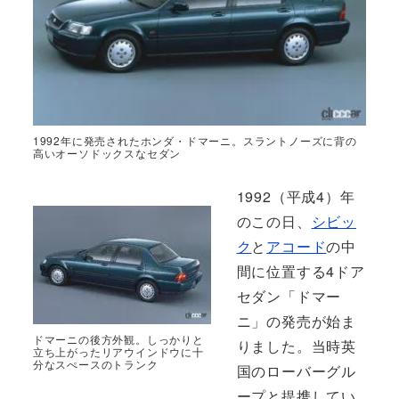
1992年に発売されたホンダ・ドマーニ。スラントノーズに背の
高いオーソドックスなセダン
1992（平成4）年
のこの日、
シビッ
ク
と
アコード
の中
間に位置する4ドア
セダン「ドマー
ニ」の発売が始ま
ドマーニの後方外観。しっかりと
りました。当時英
立ち上がったリアウインドウに十
分なスぺースのトランク
国のローバーグル
ープと提携してい