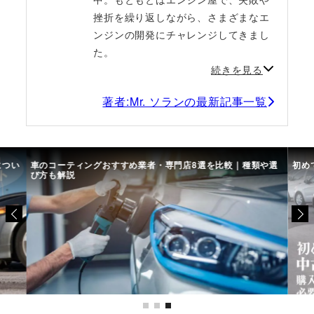
挫折を繰り返しながら、さまざまなエ
ンジンの開発にチャレンジしてきまし
た。
続きを見る
著者:Mr. ソランの最新記事一覧
につい
車のコーティングおすすめ業者・専門店8選を比較｜種類や選
初め
び方も解説