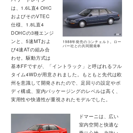
は、1.6L直4 OHC
およびそのVTEC
仕様、1.8L直4
DOHCの3種エンジ
ンと、5速MTおよ
1988年発売のコンチェルト。ロー
バー社との共同開発車
び4速ATの組み合
わせ。駆動方式は
基本FFですが、「イントラック」と呼ばれるフル
タイム4WDが用意されました。もともと先代は欧
州を意識して開発されたので、足回りの設定やボ
ディ構成、室内パッケージングのレベルは高く、
実用性や快適性が重視されたモデルでした。
ドマーニは、広い
室内空間と快適な
乗り心地、力強い