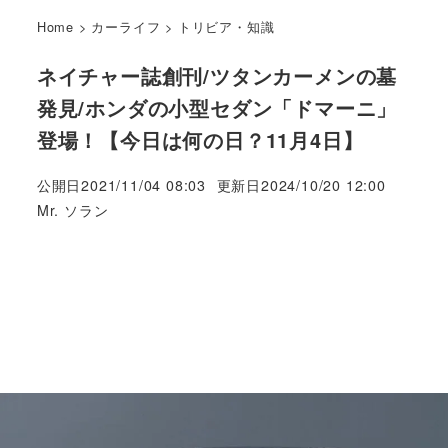
Home
>
カーライフ
>
トリビア・知識
ネイチャー誌創刊/ツタンカーメンの墓
発見/ホンダの小型セダン「ドマーニ」
登場！【今日は何の日？11月4日】
公開日
2021/11/04 08:03
更新日
2024/10/20 12:00
著
Mr. ソラン
者