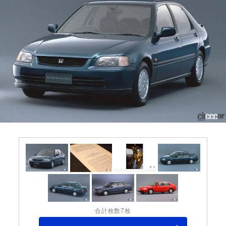
合計枚数7枚