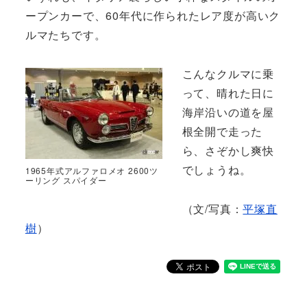
ープンカーで、60年代に作られたレア度が高いク
ルマたちです。
こんなクルマに乗
って、晴れた日に
海岸沿いの道を屋
根全開で走った
ら、さぞかし爽快
でしょうね。
1965年式アルファロメオ 2600ツ
ーリング スパイダー
（文/写真：
平塚直
樹
）