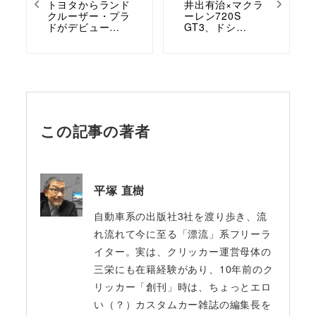
トヨタからランド
井出有治×マクラ
クルーザー・プラ
ーレン720S
ドがデビュー…
GT3、ドシ…
この記事の著者
平塚 直樹
自動車系の出版社3社を渡り歩き、流
れ流れて今に至る「漂流」系フリーラ
イター。実は、クリッカー運営母体の
三栄にも在籍経験があり、10年前のク
リッカー「創刊」時は、ちょっとエロ
い（？）カスタムカー雑誌の編集長を