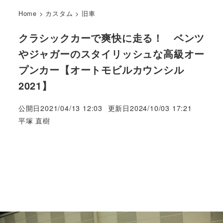
Home
>
カスタム
>
旧車
クラシックカーで爽快に走る！ ベンツ
やジャガーのスタイリッシュな高級オー
プンカー【オートモビルカウンシル
2021】
公開日
2021/04/13 12:03
更新日
2024/10/03 17:21
著
平塚 直樹
者