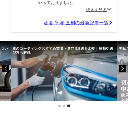
やっておりました。
続きを見る
著者:平塚 直樹の最新記事一覧
につい
車のコーティングおすすめ業者・専門店8選を比較｜種類や選
初め
び方も解説