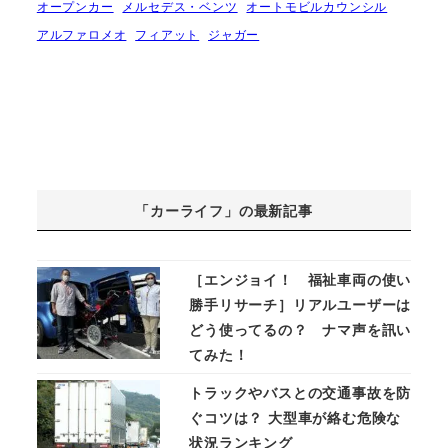
オープンカー
メルセデス・ベンツ
オートモビルカウンシル
アルファロメオ
フィアット
ジャガー
「カーライフ」の最新記事
［エンジョイ！ 福祉車両の使い
勝手リサーチ］リアルユーザーは
どう使ってるの？ ナマ声を訊い
てみた！
トラックやバスとの交通事故を防
ぐコツは？ 大型車が絡む危険な
状況ランキング