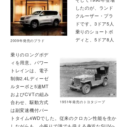
したのが、ランド
クルーザー・プラ
ドです。3ドア5人
乗りのショートボ
ディと、5ドア8人
2009年発売のプラド
乗りのロングボデ
ィを用意。パワー
トレインは、電子
制御2.4Lディーゼ
ルターボと5速MT
およびCVTの組み
合わせ、駆動方式
1951年発売のトヨタジープ
は副変速機付パー
トタイム4WDでした。従来のクロカン性能を生か
しながらも、小振りで誰でも扱える身近なSUVへ