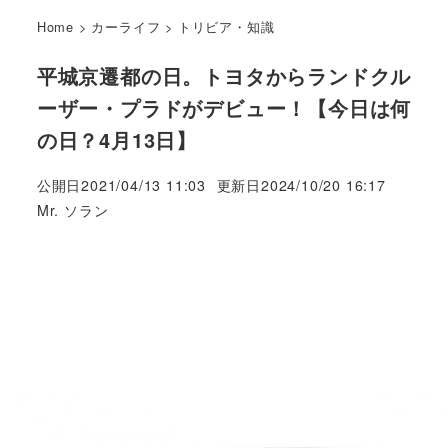
Home
>
カーライフ
>
トリビア・知識
平城京遷都の日。トヨタからランドクル
ーザー・プラドがデビュー！【今日は何
の日？4月13日】
公開日
2021/04/13 11:03
更新日
2024/10/20 16:17
著
Mr. ソラン
者