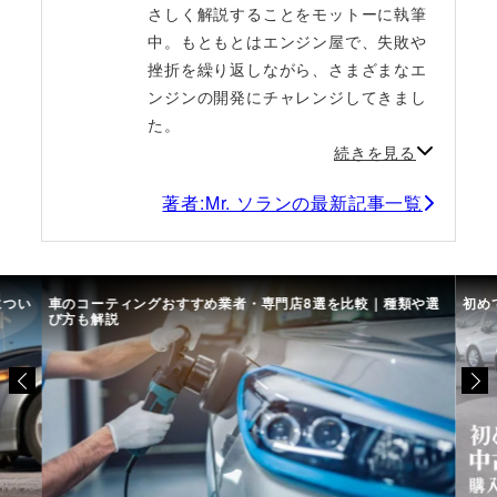
さしく解説することをモットーに執筆
中。もともとはエンジン屋で、失敗や
挫折を繰り返しながら、さまざまなエ
ンジンの開発にチャレンジしてきまし
た。
続きを見る
著者:Mr. ソランの最新記事一覧
につい
車のコーティングおすすめ業者・専門店8選を比較｜種類や選
初め
び方も解説