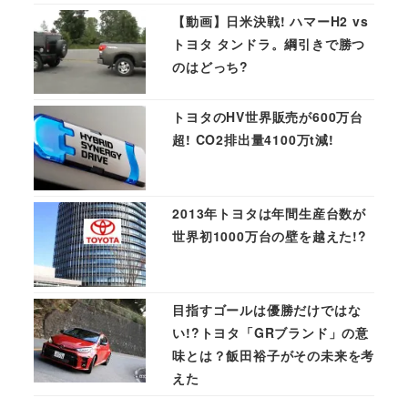
【動画】日米決戦! ハマーH2 vs
トヨタ タンドラ。綱引きで勝つ
のはどっち?
トヨタのHV世界販売が600万台
超! CO2排出量4100万t減!
2013年トヨタは年間生産台数が
世界初1000万台の壁を越えた!?
目指すゴールは優勝だけではな
い!?トヨタ「GRブランド」の意
味とは？飯田裕子がその未来を考
えた