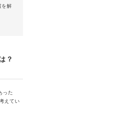
償を解
には？
あった
考えてい