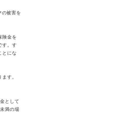
マの被害を
保険金を
です。す
ことにな
ります。
時金として
円未満の場