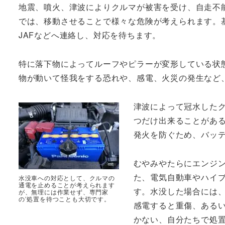
地震、噴火、津波によりクルマが被害を受け、自走不
では、移動させることで様々な危険が考えられます。
JAFなどへ連絡し、対応を待ちます。
特に落下物によってルーフやピラーが変形している状
物が動いて怪我をする恐れや、感電、火災の発生など
津波によって冠水した
つだけ出来ることがあ
発火を防ぐため、バッ
むやみやたらにエンジ
た、電気自動車やハイ
水没車への対応として、クルマの
通電を止めることが考えられます
す。水没した場合には
が、無理には作業せず、専門家
の’処置を待つことも大切です。
感電すると重傷、ある
かない、自分たちで処