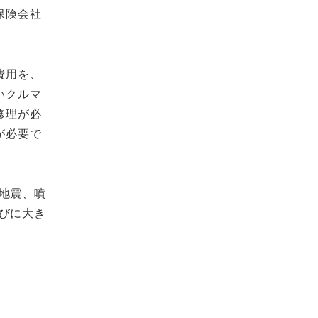
保険会社
費用を、
いクルマ
修理が必
が必要で
地震、噴
びに大き