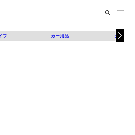
イフ
カー用品
カスタム
？