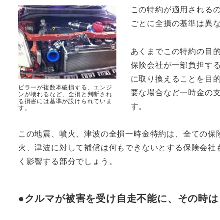
この特約が適用される
ごとに全損の基準は異
あくまでこの特約の目
保険会社が一部負担す
に取り換えることを目
ピラーが複数本破損する、エンジ
要な場合など一時金の
ンが壊れるなど、全損と判断され
る損害には基準が設けられていま
す。
す。
この地震、噴火、津波の全損一時金特約は、全ての保
火、津波に対して補償は何もできないとする保険会社
く影響する部分でしょう。
●クルマが被害を受け自走不能に、その時は