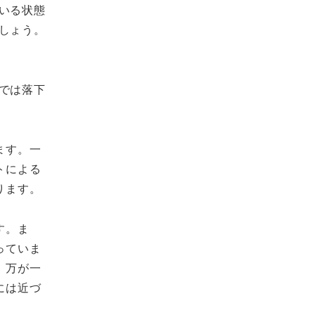
いる状態
しょう。
では落下
ます。一
トによる
ります。
す。ま
っていま
、万が一
には近づ
。