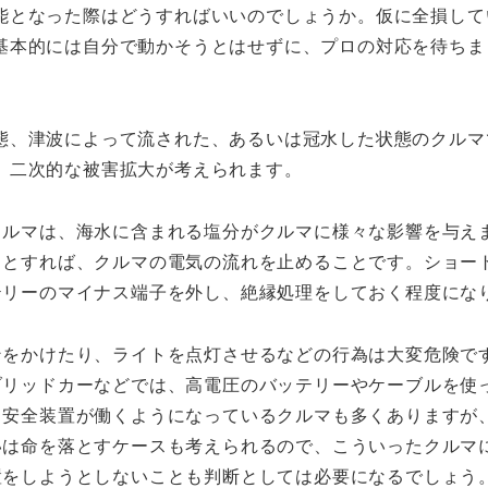
能となった際はどうすればいいのでしょうか。仮に全損して
基本的には自分で動かそうとはせずに、プロの対応を待ちま
態、津波によって流された、あるいは冠水した状態のクルマ
、二次的な被害拡大が考えられます。
クルマは、海水に含まれる塩分がクルマに様々な影響を与え
るとすれば、クルマの電気の流れを止めることです。ショー
テリーのマイナス端子を外し、絶縁処理をしておく程度にな
ンをかけたり、ライトを点灯させるなどの行為は大変危険で
ブリッドカーなどでは、高電圧のバッテリーやケーブルを使
、安全装置が働くようになっているクルマも多くありますが
いは命を落とすケースも考えられるので、こういったクルマ
置をしようとしないことも判断としては必要になるでしょう