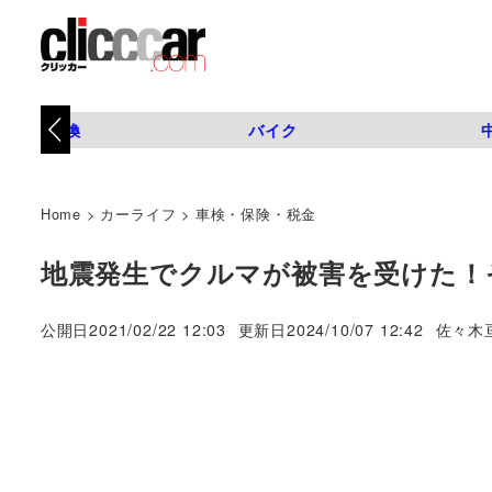
タイヤ交換
バイク
Home
>
カーライフ
>
車検・保険・税金
地震発生でクルマが被害を受けた！
著
公開日
2021/02/22 12:03
更新日
2024/10/07 12:42
佐々木
者