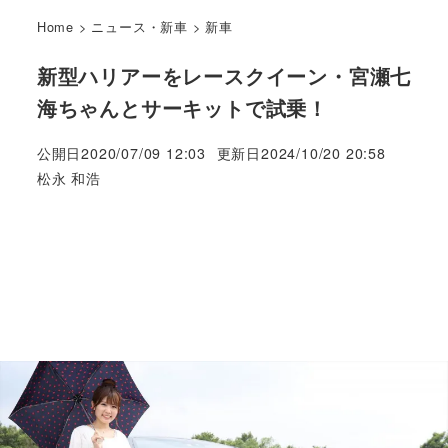
Home
>
ニュース・新車
>
新車
新型ハリアーをレースクイーン・宮瀬七
海ちゃんとサーキットで試乗！
公開日
2020/07/09 12:03
更新日
2024/10/20 20:58
著
松永 和浩
者