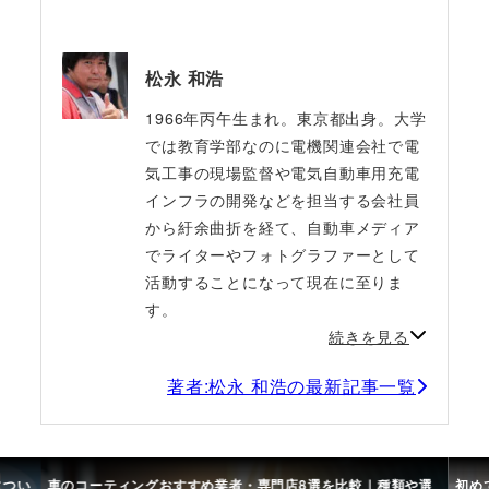
松永 和浩
1966年丙午生まれ。東京都出身。大学
では教育学部なのに電機関連会社で電
気工事の現場監督や電気自動車用充電
インフラの開発などを担当する会社員
から紆余曲折を経て、自動車メディア
でライターやフォトグラファーとして
活動することになって現在に至りま
す。
続きを見る
著者:松永 和浩の最新記事一覧
につい
車のコーティングおすすめ業者・専門店8選を比較｜種類や選
初め