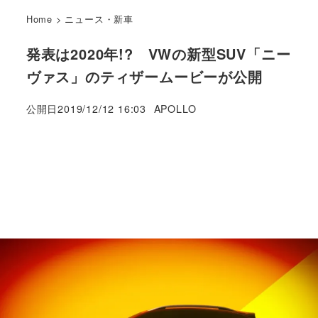
Home
>
ニュース・新車
発表は2020年!? VWの新型SUV「ニー
ヴァス」のティザームービーが公開
著
公開日
2019/12/12 16:03
APOLLO
者