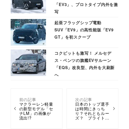
「EV3」、プロトタイプ内外を激
写
起亜フラッグシップ電動
SUV「EV9」の高性能版「EV9
GT」を初スクープ
コクピットも激写！ メルセデ
ス・ベンツの旗艦EVサルーン
「EQS」改良型、内外を大刷新
へ
前の記事
次の記事
マクラーレン軽量
日本のトップ選手
の新型モデル「セ
は時間にきっち
ナLM」の画像が
り？それともルー
流出!?
ズ？ ブライト…