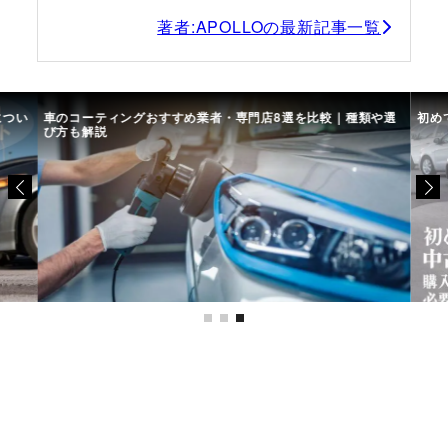
著者:APOLLOの最新記事一覧
につい
車のコーティングおすすめ業者・専門店8選を比較｜種類や選
初め
び方も解説