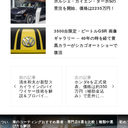
ポルシェ・カイエン・ターボSの
受注を開始、価格は2235万円！
3500台限定・ビートルGSR 画像
ギャラリー ─ 40年の時を経て黄
黒カラーがシカゴオートショーで
復活
前の記事
次の記事
清水和夫が新型ス
ホンダeを正式発
カイラインのバイ
表。価格は約350
ワイヤー技術を解
万円（補助金込
説＆プロパイ…
み）で意外に…
につい
車のコーティングおすすめ業者・専門店8選を比較｜種類や選
初め
び方も解説