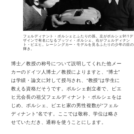
フェルディナント・ポルシェとふたりの孫。左がポルシェ911デ
ザインで有名になるブッツィ・ポルシェ、右がフェルディナン
ト・ピエヒ。レーシングカー・モデルを見るふたりの少年の目の
輝き。
博士／教授の称号について説明してくれた他メー
カーのドイツ人博士／教授によりますと、“博士”
は学績・論文に対して授与され、“教授”は学生に
教える資格だそうです。ポルシェ創立者で、ピエ
ヒ元会長の祖父フェルディナント・ポルシェをは
じめ、ポルシェ、ピエヒ家の男性複数が“フェル
ディナント”名です。ここでは敬称、学位は略さ
せていただき、通称を使うことにします。