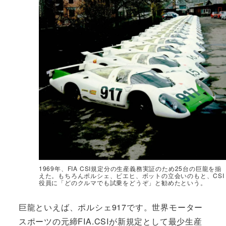
1969年、FIA CSI規定分の生産義務実証のため25台の巨龍を揃
えた。もちろんポルシェ、ピエヒ、ボットの立会いのもと、CSI
役員に「どのクルマでも試乗をどうぞ」と勧めたという。
巨龍といえば、ポルシェ917です。世界モーター
スポーツの元締FIA.CSIが新規定として最少生産