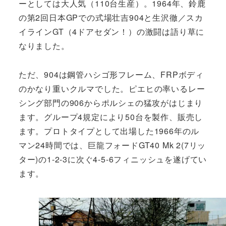
ーとしては大人気（110台生産）。1964年、鈴鹿
の第2回日本GPでの式場壮吉904と生沢徹／スカ
イラインGT（4ドアセダン！）の激闘は語り草に
なりました。
ただ、904は鋼管ハシゴ形フレーム、FRPボディ
のかなり重いクルマでした。ピエヒの率いるレー
シング部門の906からポルシェの猛攻がはじまり
ます。グループ4規定により50台を製作、販売し
ます。プロトタイプとして出場した1966年のル
マン24時間では、巨龍フォードGT40 Mk 2(7リッ
ター)の1-2-3に次ぐ4-5-6フィニッシュを遂げてい
ます。