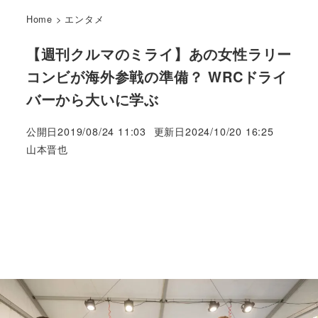
Home
>
エンタメ
【週刊クルマのミライ】あの女性ラリー
コンビが海外参戦の準備？ WRCドライ
バーから大いに学ぶ
公開日
2019/08/24 11:03
更新日
2024/10/20 16:25
著
山本晋也
者