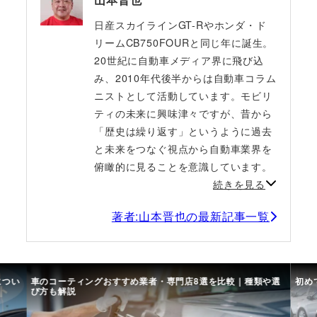
日産スカイラインGT-Rやホンダ・ド
リームCB750FOURと同じ年に誕生。
20世紀に自動車メディア界に飛び込
み、2010年代後半からは自動車コラム
ニストとして活動しています。モビリ
ティの未来に興味津々ですが、昔から
「歴史は繰り返す」というように過去
と未来をつなぐ視点から自動車業界を
俯瞰的に見ることを意識しています。
続きを見る
著者:山本晋也の最新記事一覧
につい
車のコーティングおすすめ業者・専門店8選を比較｜種類や選
初め
び方も解説