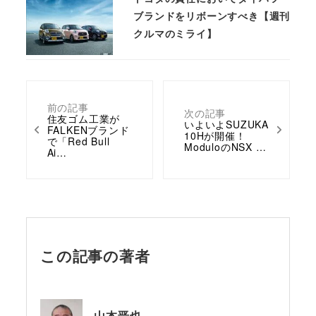
ブランドをリボーンすべき【週刊
クルマのミライ】
前の記事
次の記事
住友ゴム工業が
いよいよSUZUKA
FALKENブランド
10Hが開催！
で「Red Bull
ModuloのNSX …
Ai…
この記事の著者
山本晋也