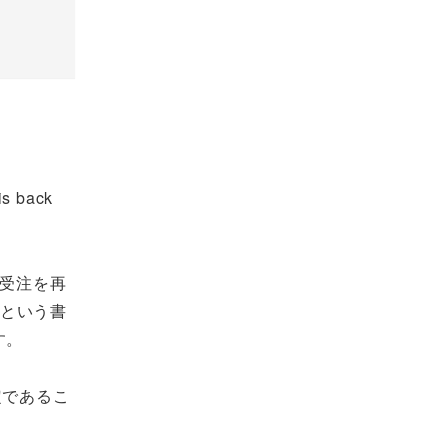
back
り受注を再
たという書
す。
定であるこ