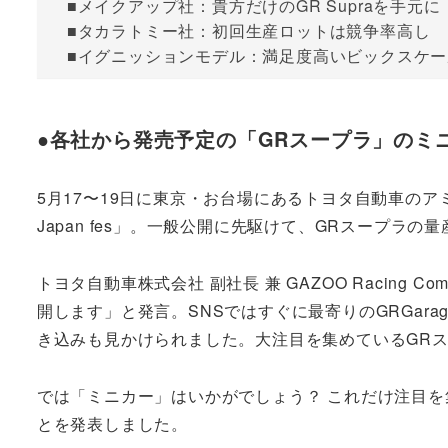
■メイクアップ社：貴方だけのGR Supraを手元に
■タカラトミー社：初回生産ロットは競争率高し
■イグニッションモデル：満足度高いビックスケ
●各社から発売予定の「GRスープラ」のミ
5月17〜19日に東京・お台場にあるトヨタ自動車のアミュ
Japan fes」。一般公開に先駆けて、GRスープラ
トヨタ自動車株式会社 副社長 兼 GAZOO Racing
開します」と発言。SNSではすぐに最寄りのGRGar
き込みも見かけられました。大注目を集めているGR
では「ミニカー」はいかがでしょう？ これだけ注目
とを発表しました。