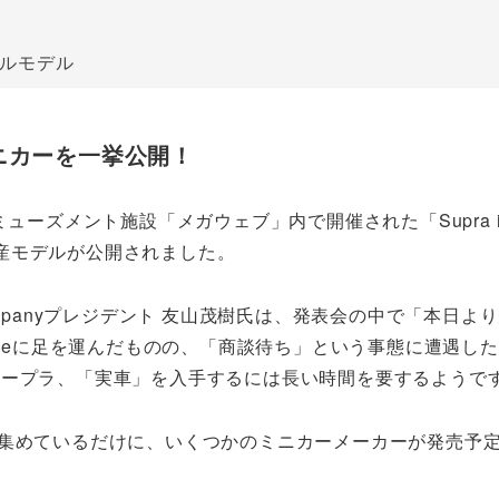
ールモデル
ニカーを一挙公開！
ーズメント施設「メガウェブ」内で開催された「Supra is 
の量産モデルが公開されました。
 Companyプレジデント 友山茂樹氏は、発表会の中で「本日よ
ageに足を運んだものの、「商談待ち」という事態に遭遇し
スープラ、「実車」を入手するには長い時間を要するようで
を集めているだけに、いくつかのミニカーメーカーが発売予