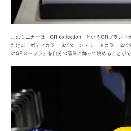
このミニカーは「GR collection」というGR
だけに「ボディカラー 8パターン × シートカラー 
のGRスープラ」を自分の部屋に飾って眺めることが