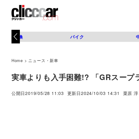
タイヤ交換
バイク
Home
>
ニュース・新車
実車よりも入手困難!? 「GRスー
著
公開日
2019/05/28 11:03
更新日
2024/10/03 14:31
栗原 淳
者