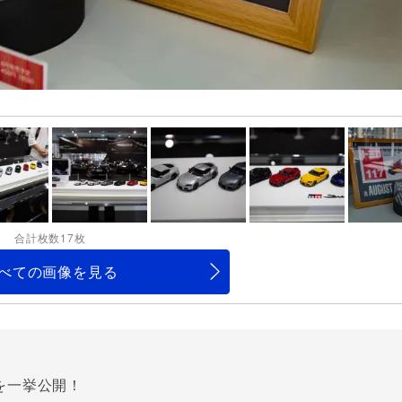
合計枚数17枚
べての画像を見る
を一挙公開！