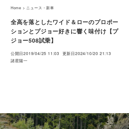
Home
>
ニュース・新車
全高を落としたワイド＆ローのプロポー
ションとプジョー好きに響く味付け【プ
ジョー508試乗】
公開日
2019/04/25 11:03
更新日
2024/10/20 21:13
著
諸星陽一
者