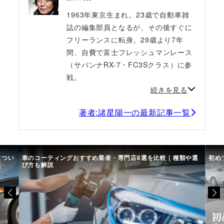
1963年東京生まれ。23歳で自動車雑
誌の編集部員となるが、その後すぐに
フリーランスに転身。29歳より7年
間、自費で富士フレッシュマンレース
（サバンナRX-7・FC3Sクラス）に参
戦。
続きを見る
著者:諸星陽一の最新記事一覧
につい
車のコーティングおすすめ業者・専門店8選を比較｜種類や選
初め
び方も解説