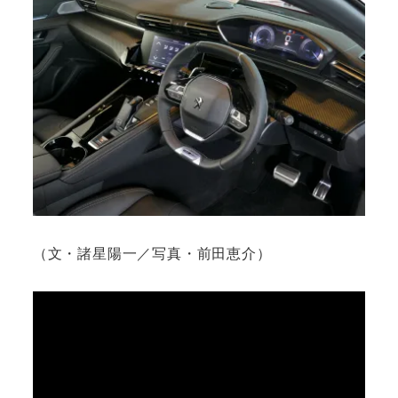
（文・諸星陽一／写真・前田恵介）