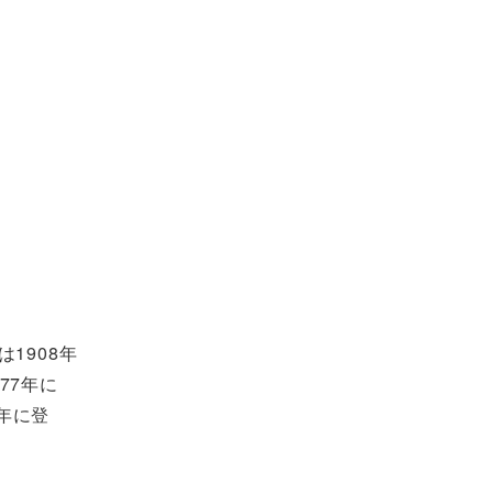
1908年
77年に
年に登