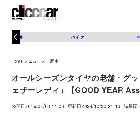
タイヤ交換
バイク
Home
>
ニュース・新車
オールシーズンタイヤの老舗・グッ
ェザーレディ」【GOOD YEAR Assur
著
公開日
2019/04/08 11:03
更新日
2024/10/20 21:13
諸星陽
者