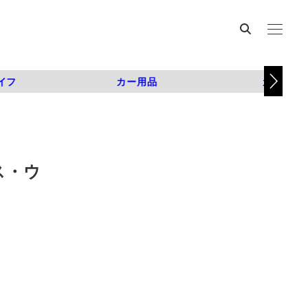
イフ
カー用品
カスタム
ス・ウ