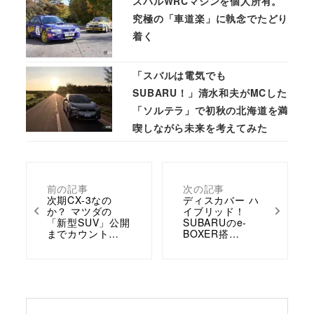
スバルWRCマシンを個人所有。
究極の「車道楽」に執念でたどり
着く
「スバルは電気でも
SUBARU！」清水和夫がMCした
「ソルテラ」で初秋の北海道を満
喫しながら未来を考えてみた
前の記事
次の記事
次期CX-3なの
ディスカバー ハ
か？ マツダの
イブリッド！
「新型SUV」公開
SUBARUのe-
までカウント…
BOXER搭…