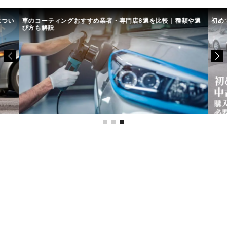
につい
車のコーティングおすすめ業者・専門店8選を比較｜種類や選
初め
び方も解説