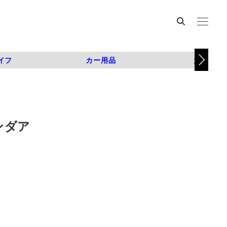
イフ
カー用品
カスタム
ンダア