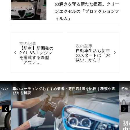
の輝きを守る新たな提案。クリー
ンエクセルの「プロテクションフ
ィルム」
前の記事
次の記事
【新車】新開発の
自動車生活も新年
2.9L V6エンジン
のスタートは「お
を搭載する新型
祓い」から！
「アウデ…
につい
車のコーティングおすすめ業者・専門店8選を比較｜種類や選
初め
び方も解説