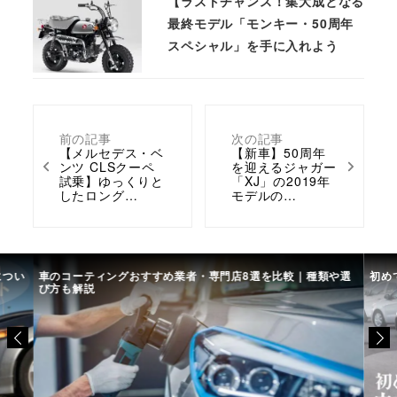
【ラストチャンス！集大成となる
最終モデル「モンキー・50周年
スペシャル」を手に入れよう
前の記事
次の記事
【メルセデス・ベ
【新車】50周年
ンツ CLSクーペ
を迎えるジャガー
試乗】ゆっくりと
「XJ」の2019年
したロング…
モデルの…
につい
車のコーティングおすすめ業者・専門店8選を比較｜種類や選
初め
び方も解説