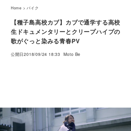
Home
>
バイク
【種子島高校カブ】カブで通学する高校
生ドキュメンタリーとクリープハイプの
歌がぐっと染みる青春PV
著
公開日
2018/09/24 18:33
Moto Be
者