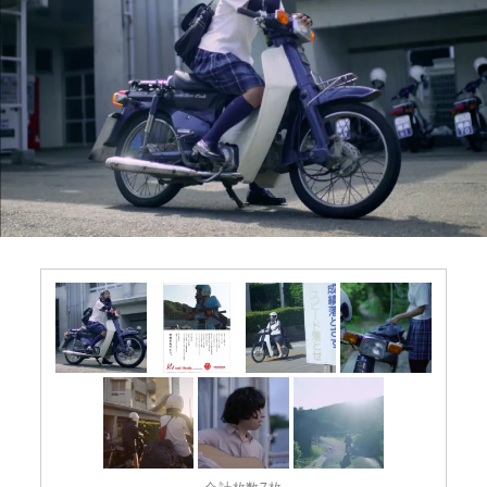
合計枚数7枚