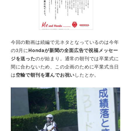
今回の動画は続編で元ネタとなっているのは今年
の3月に
Hondaが新聞の全面広告で祝福メッセー
ジを送った
のが始まり。通常の朝刊では卒業式に
間に合わないため、この企画のために卒業式当日
は
空輸で朝刊を運んでお祝い
したとか。