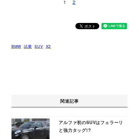
1
2
BMW
試乗
SUV
X2
関連記事
アルファ初のSUVはフェラーリ
と強力タッグ!?