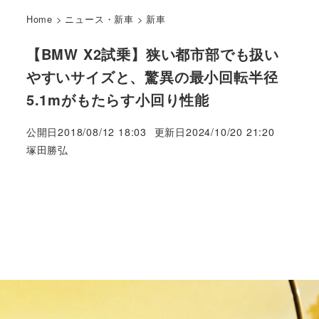
Home
>
ニュース・新車
>
新車
【BMW X2試乗】狭い都市部でも扱い
やすいサイズと、驚異の最小回転半径
5.1mがもたらす小回り性能
公開日
2018/08/12 18:03
更新日
2024/10/20 21:20
著
塚田勝弘
者