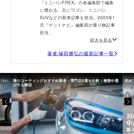
『ミニバンFREX』の各編集部で編集
に携わる。主にワゴン、ミニバン、
SUVなどの新車記事を担当。2003年1
月『ゲットナビ』編集部の乗り物記事
担当。
続きを見る
著者:塚田勝弘の最新記事一覧
につい
車のコーティングおすすめ業者・専門店8選を比較｜種類や選
初め
び方も解説