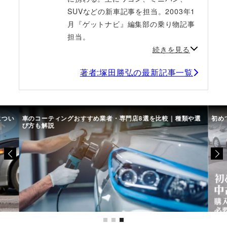
SUVなどの新車記事を担当。2003年1
月『ゲットナビ』編集部の乗り物記事
担当。
続きを見る
著者:塚田勝弘の最新記事一覧
につい
車のコーティングおすすめ業者・専門店8選を比較｜種類や選
初め
び方も解説