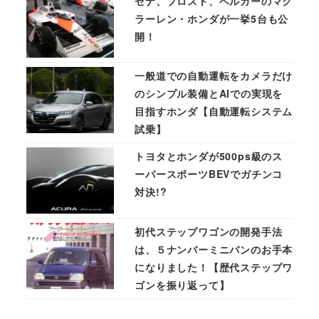
セナ、プロスト、ベルガーのマク
ラーレン・ホンダが一挙5台も公
開！
一般道での自動運転をカメラだけ
のシンプル装備とAIでの実現を
目指すホンダ【自動運転システム
試乗】
トヨタとホンダが500ps級のス
ーパースポーツBEVでガチンコ
対決!?
初代ステップワゴンの開発手法
は、５ナンバーミニバンのお手本
になりました！【歴代ステップワ
ゴンを振り返って】