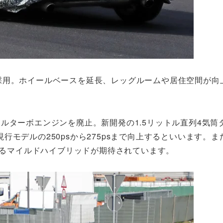
採用。ホイールベースを延長、レッグルームや居住空間が向
ルターボエンジンを廃止。新開発の1.5リットル直列4気筒
モデルの250psから275psまで向上するといいます。ま
揮するマイルドハイブリッドが期待されています。