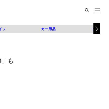
イフ
カー用品
カスタム
S」も