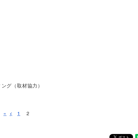
）
ィング（取材協力）
«
<
1
2