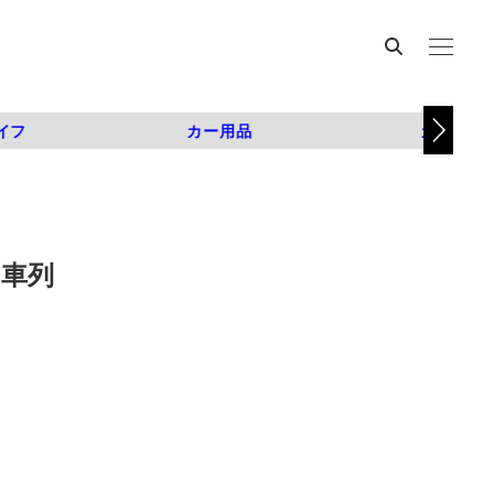
イフ
カー用品
カスタム
名車列