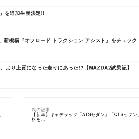
 R」を追加生産決定!!
ける。新機構『オフロード トラクション アシスト』をチェック
より上質になった走りにあった!?【MAZDA2試乗記】
次の記事
た
【新車】キャデラック「ATSセダン」「CTSセダン
格を…