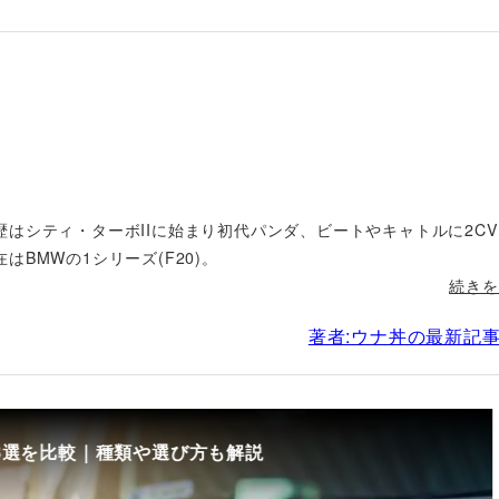
はシティ・ターボIIに始まり初代パンダ、ビートやキャトルに2C
BMWの1シリーズ(F20)。
続きを
著者:ウナ丼の最新記
8選を比較｜種類や選び方も解説