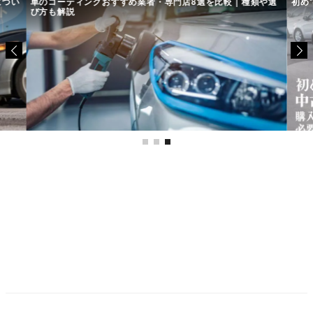
につい
車のコーティングおすすめ業者・専門店8選を比較｜種類や選
初め
び方も解説