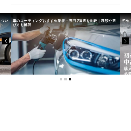
につい
車のコーティングおすすめ業者・専門店8選を比較｜種類や選
初め
び方も解説