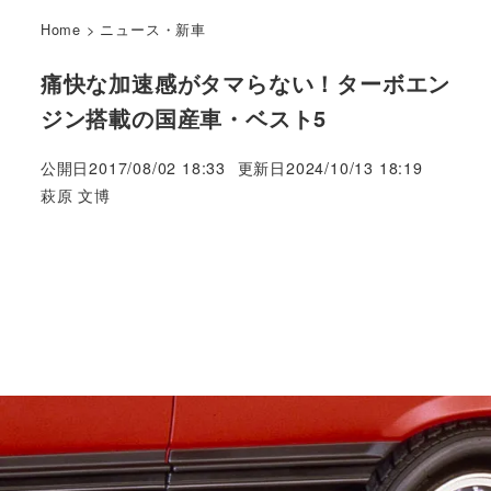
Home
>
ニュース・新車
痛快な加速感がタマらない！ターボエン
ジン搭載の国産車・ベスト5
公開日
2017/08/02 18:33
更新日
2024/10/13 18:19
著
萩原 文博
者