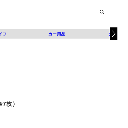
イフ
カー用品
カスタム
全7枚）