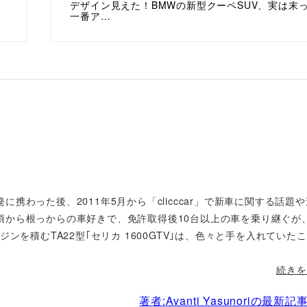
デザイン見えた！BMWの新型クーペSUV、実は末
一番ア…
携わった後、2011年5月から「clicccar」で新車に関する話題
頃から根っからの車好きで、免許取得後10台以上の車を乗り継ぐが
ンを積むTA22型｢セリカ 1600GTV｣は、色々と手を入れていた
続きを
著者:Avanti Yasunoriの最新