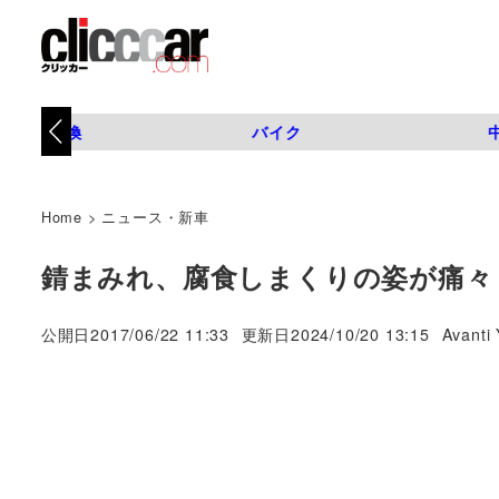
タイヤ交換
バイク
Home
>
ニュース・新車
錆まみれ、腐食しまくりの姿が痛々
著
公開日
2017/06/22 11:33
更新日
2024/10/20 13:15
Avanti 
者