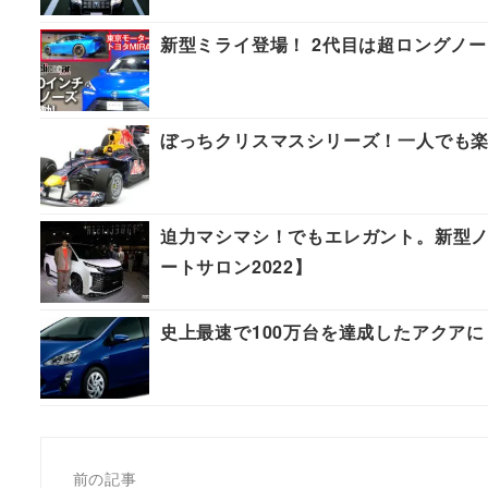
新型ミライ登場！ 2代目は超ロングノ
ぼっちクリスマスシリーズ！一人でも楽
迫力マシマシ！でもエレガント。新型
ートサロン2022】
史上最速で100万台を達成したアクアに「To
前の記事