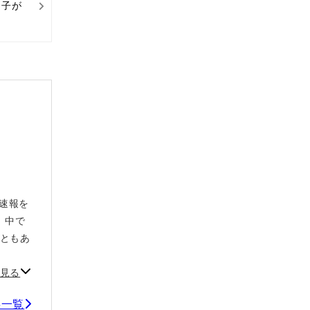
っ子が
や速報を
、中で
こともあ
見る
記事一覧