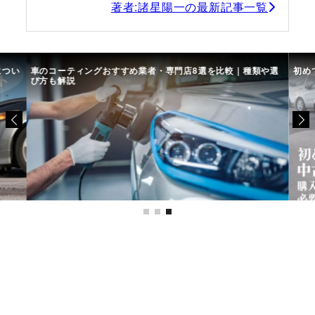
著者:諸星陽一の最新記事一覧
につい
車のコーティングおすすめ業者・専門店8選を比較｜種類や選
初め
び方も解説