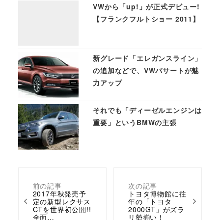
VWから「up!」が正式デビュー!
【フランクフルトショー 2011】
新グレード「エレガンスライン」
の追加などで、VWパサートが魅
力アップ
それでも「ディーゼルエンジンは
重要」というBMWの主張
前の記事
次の記事
2017年秋発売予
トヨタ博物館に往
定の新型レクサス
年の「トヨタ
CTを世界初公開!!
2000GT」がズラ
全面…
リ勢揃い！