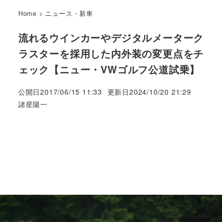
Home
>
ニュース・新車
流れるウインカーやデジタルメーターク
ラスターを採用した内外装の変更点をチ
ェック【ニュー・VWゴルフ公道試乗】
公開日
2017/06/15 11:33
更新日
2024/10/20 21:29
著
諸星陽一
者