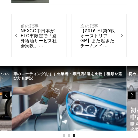
前の記事
次の記事
NEXCO中日本が
【2016 F1第9戦
ETC車限定で「路
オーストリア
外給油サービス社
GP】また起きた
会実験」…
チームメイ…
につい
車のコーティングおすすめ業者・専門店8選を比較｜種類や選
初め
び方も解説