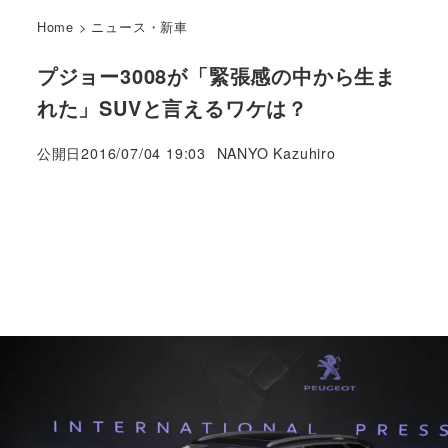
Home
>
ニュース・新車
プジョー3008が「緊張感の中から生ま
れた」SUVと言えるワケは？
著
公開日
2016/07/04 19:03
NANYO Kazuhiro
者