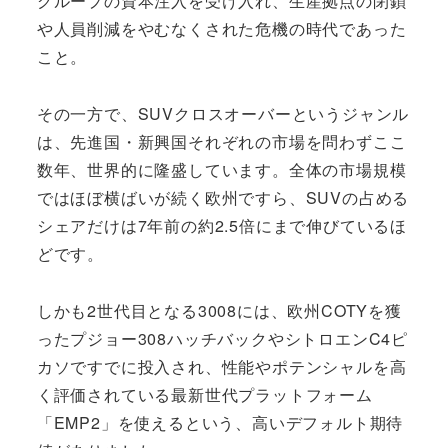
グループの資本注入を受け入れ、生産拠点の閉鎖
や人員削減をやむなくされた危機の時代であった
こと。
その一方で、SUVクロスオーバーというジャンル
は、先進国・新興国それぞれの市場を問わずここ
数年、世界的に隆盛しています。全体の市場規模
ではほぼ横ばいが続く欧州ですら、SUVの占める
シェアだけは7年前の約2.5倍にまで伸びているほ
どです。
しかも2世代目となる3008には、欧州COTYを獲
ったプジョー308ハッチバックやシトロエンC4ピ
カソですでに投入され、性能やポテンシャルを高
く評価されている最新世代プラットフォーム
「EMP2」を使えるという、高いデフォルト期待