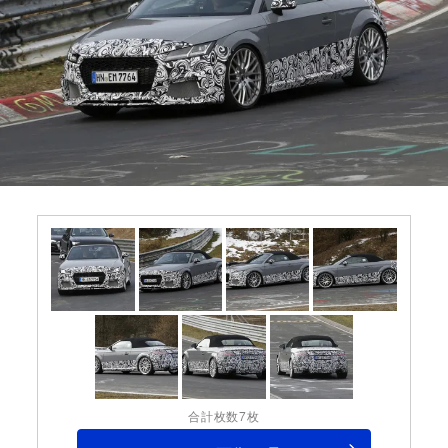
合計枚数7枚