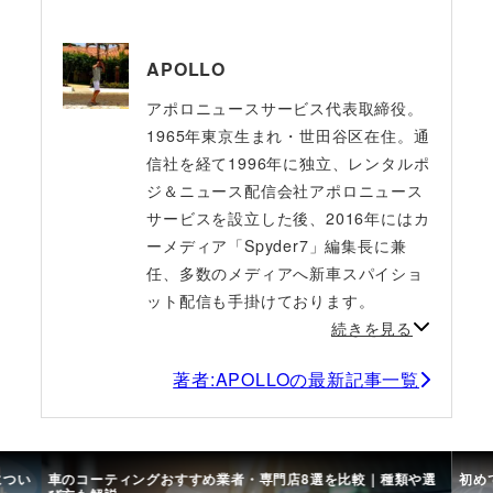
APOLLO
アポロニュースサービス代表取締役。
1965年東京生まれ・世田谷区在住。通
信社を経て1996年に独立、レンタルポ
ジ＆ニュース配信会社アポロニュース
サービスを設立した後、2016年にはカ
ーメディア「Spyder7」編集長に兼
任、多数のメディアへ新車スパイショ
ット配信も手掛けております。
続きを見る
著者:APOLLOの最新記事一覧
につい
車のコーティングおすすめ業者・専門店8選を比較｜種類や選
初め