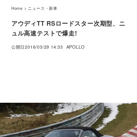
Home
>
ニュース・新車
アウディTT RSロードスター次期型、ニ
ュル高速テストで爆走!
著
公開日
2016/03/29 14:33
APOLLO
者