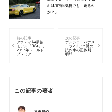
2.3L直列4気筒でも「走るの
か？」
前の記事
次の記事
アウディA4最強
ポルシェ・パナメ
モデル『RS4』、
ーラ2ドア？謎の
2017年ワールド
試作車の正体判
プレミア…
明!?
この記事の著者
塚田勝弘