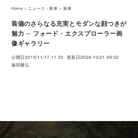
Home
>
ニュース・新車
>
新車
装備のさらなる充実とモダンな顔つきが
魅力 ─ フォード・エクスプローラー画
像ギャラリー
公開日
2015/11/17 11:33
更新日
2024/10/21 09:32
著
塚田勝弘
者