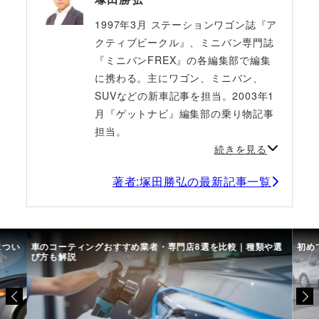
1997年3月 ステーションワゴン誌『ア
クティブビークル』、ミニバン専門誌
『ミニバンFREX』の各編集部で編集
に携わる。主にワゴン、ミニバン、
SUVなどの新車記事を担当。2003年1
月『ゲットナビ』編集部の乗り物記事
担当。
続きを見る
著者:塚田勝弘の最新記事一覧
につい
車のコーティングおすすめ業者・専門店8選を比較｜種類や選
初め
び方も解説