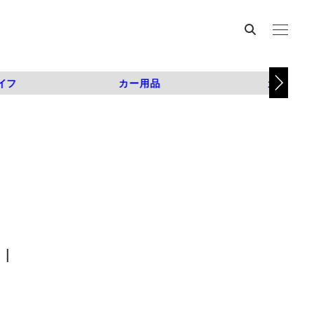
イフ
カー用品
カスタム
|