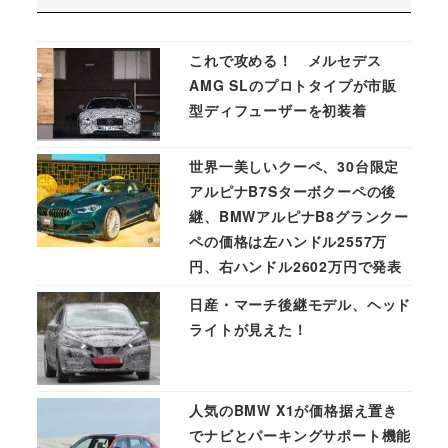
これで攻める！ メルセデス
AMG SLのプロトタイプが市販
型ディフューザーを初装着
世界一美しいクーペ、30台限定
アルピナB7Sターボクーペの後
継、BMWアルピナB8グランクー
ペの価格は左ハンドル2557万
円、右ハンドル2602万円で発表
日産・マーチ後継モデル、ヘッド
ライトが見えた！
人気のBMW X1が価格据え置き
でナビとパーキングサポート機能