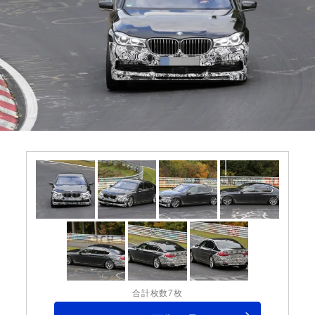
合計枚数7枚