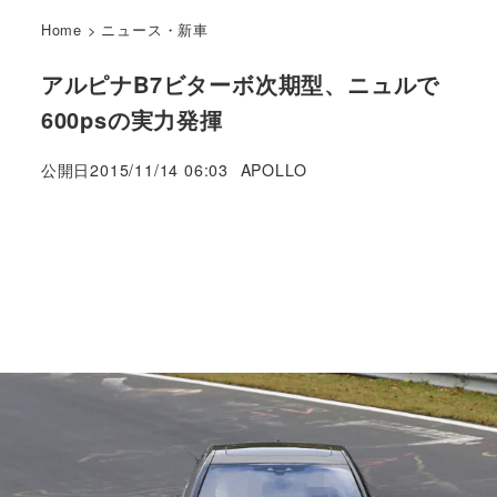
Home
>
ニュース・新車
アルピナB7ビターボ次期型、ニュルで
600psの実力発揮
著
公開日
2015/11/14 06:03
APOLLO
者