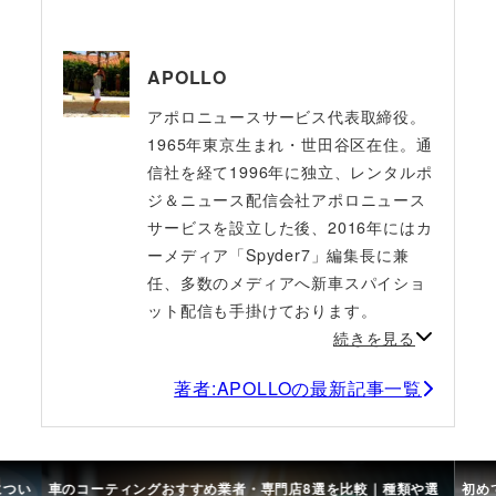
APOLLO
アポロニュースサービス代表取締役。
1965年東京生まれ・世田谷区在住。通
信社を経て1996年に独立、レンタルポ
ジ＆ニュース配信会社アポロニュース
サービスを設立した後、2016年にはカ
ーメディア「Spyder7」編集長に兼
任、多数のメディアへ新車スパイショ
ット配信も手掛けております。
続きを見る
著者:APOLLOの最新記事一覧
につい
車のコーティングおすすめ業者・専門店8選を比較｜種類や選
初め