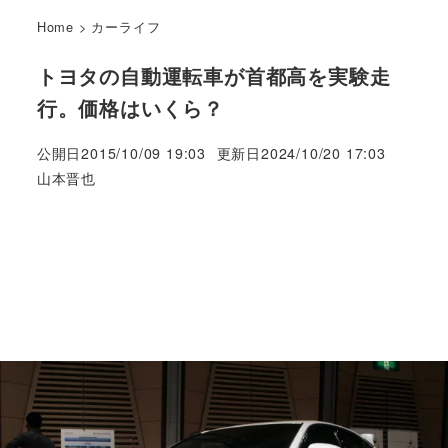
Home
>
カーライフ
トヨタの自動運転車が首都高を実験走
行。価格はいくら？
公開日
2015/10/09 19:03
更新日
2024/10/20 17:03
著
山本晋也
者