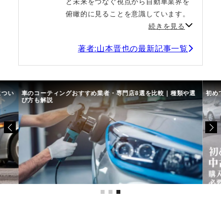
と未来をつなぐ視点から自動車業界を
俯瞰的に見ることを意識しています。
続きを見る
著者:山本晋也の最新記事一覧
につい
車のコーティングおすすめ業者・専門店8選を比較｜種類や選
初め
び方も解説