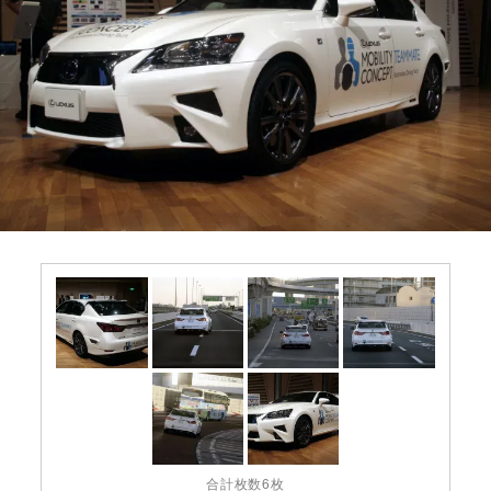
合計枚数6枚