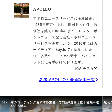
APOLLO
アポロニュースサービス代表取締役。
1965年東京生まれ・世田谷区在住。通
信社を経て1996年に独立、レンタルポ
ジ＆ニュース配信会社アポロニュース
サービスを設立した後、2016年にはカ
ーメディア「Spyder7」編集長に兼
任、多数のメディアへ新車スパイショ
ット配信も手掛けております。
続きを見る
著者:APOLLOの最新記事一覧
につい
車のコーティングおすすめ業者・専門店8選を比較｜種類や選
初め
び方も解説