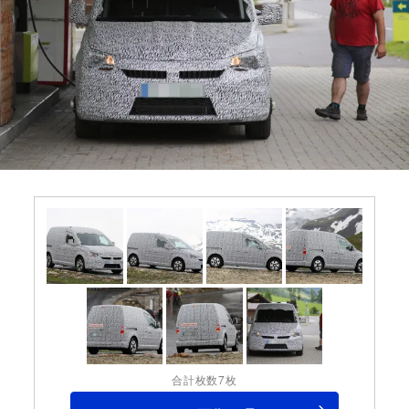
合計枚数7枚