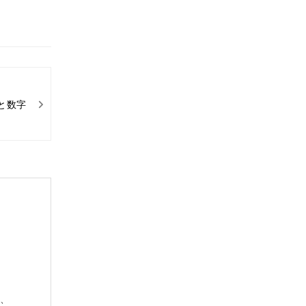
と数字
み、