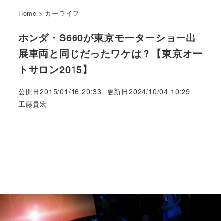
Home
>
カーライフ
ホンダ・S660が東京モーターショー出
展車両と同じだったワケは？【東京オー
トサロン2015】
公開日
2015/01/16 20:33
更新日
2024/10/04 10:29
著
工藤貴宏
者