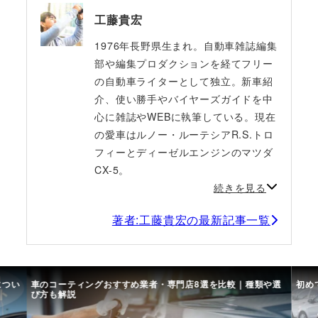
工藤貴宏
1976年長野県生まれ。自動車雑誌編集
部や編集プロダクションを経てフリー
の自動車ライターとして独立。新車紹
介、使い勝手やバイヤーズガイドを中
心に雑誌やWEBに執筆している。現在
の愛車はルノー・ルーテシアR.S.トロ
フィーとディーゼルエンジンのマツダ
CX-5。
続きを見る
著者:工藤貴宏の最新記事一覧
につい
車のコーティングおすすめ業者・専門店8選を比較｜種類や選
初め
び方も解説